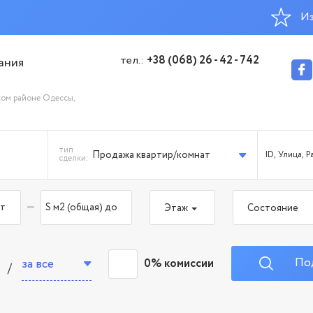
Из
тел.:
+38 (068) 26 - 42 - 742
ания
ком районе Одессы,
тип
Продажа квартир/комнат
сделки:
-
Этаж
Состояние
По
за все
0% комиссии
/