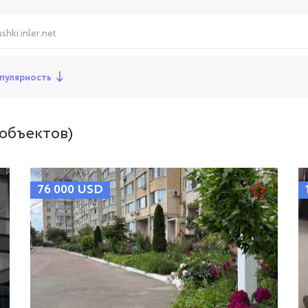
hki.inler.net
пулярность
объектов)
76 000
USD