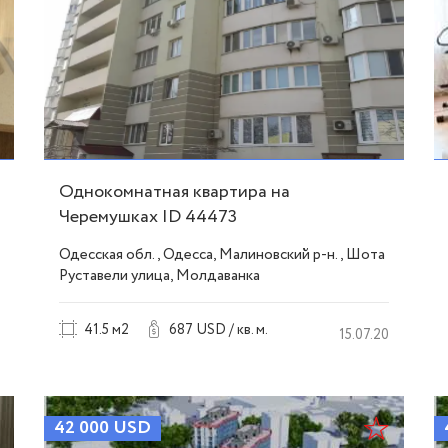
Однокомнатная квартира на
Черемушках ID 44473
Одесская обл., Одесса, Малиновский р-н., Шота
Руставели улица, Молдаванка
41.5 м2
687 USD / кв. м.
15.07.20
42 000
USD