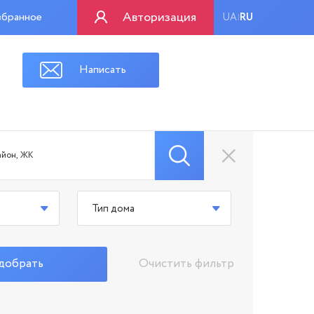
Авторизация
бранное
UA
RU
|
Написать
Тип дома
добрать
Очистить фильтр