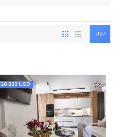
UAH
USD
EUR
130 000
USD