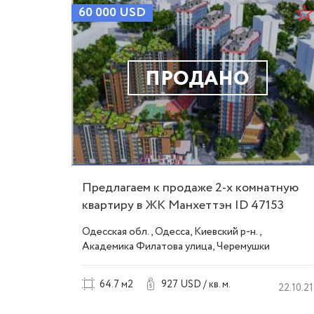
60 000
USD
ПРОДАНО
Предлагаем к продаже 2-х комнатную
квартиру в ЖК Манхеттэн ID 47153
Одесская обл., Одесса, Киевский р-н.,
Академика Филатова улица, Черемушки
64.7 м2
927 USD / кв. м.
22.10.21