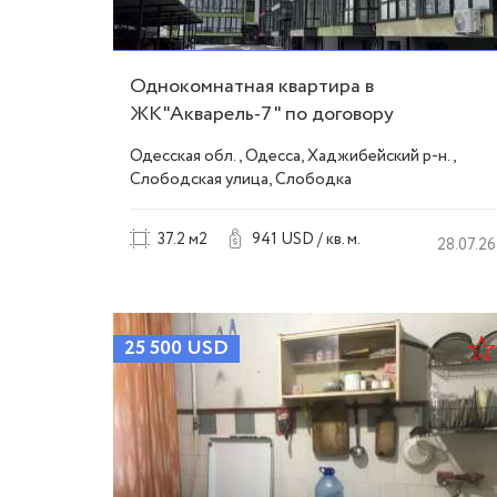
Однокомнатная квартира в
ЖК"Акварель-7" по договору
переуступки ID 53928
Одесская обл., Одесса, Хаджибейский р-н.,
Слободская улица, Слободка
37.2 м2
941 USD / кв. м.
28.07.26
25 500
USD