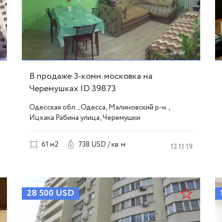
В продаже 3-комн. московка на
Черемушках ID 39873
Одесская обл., Одесса, Малиновский р-н.,
Ицхака Рабина улица, Черемушки
61 м2
738 USD / кв. м.
13.11.19
28 500
USD