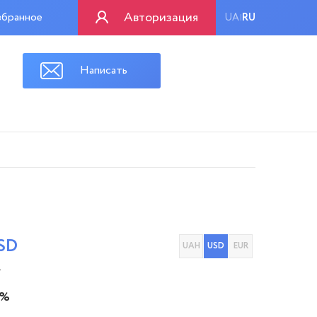
Авторизация
бранное
UA
RU
|
Написать
SD
UAH
USD
EUR
.
 %