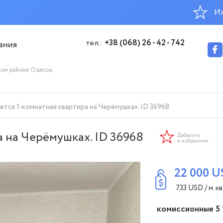
Из
тел.:
+38 (068) 26 - 42 - 742
ания
ком районе Одессы,
тся 1-комнатная квартира на Черёмушках. ID 36968
 на Черёмушках. ID 36968
Добавить
в избранное
22 000
U
733
USD
/ м. кв
комиссионные 5