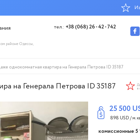
Из
тел.:
+38 (068) 26 - 42 - 742
ания
ком районе Одессы,
аже однокомнатная квартира на Генерала Петрова ID 35187
ра на Генерала Петрова ID 35187
Д
в
25 500
U
898
USD
/ м. к
комиссионные 5