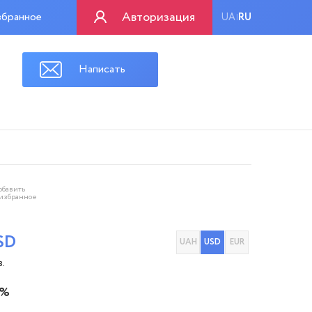
Авторизация
бранное
UA
RU
|
Написать
обавить
 избранное
SD
UAH
USD
EUR
в.
 %