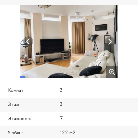
3
Комнат:
3
Этаж:
7
Этажность:
122 м2
S общ. :