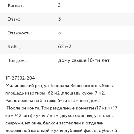
3
Комнат:
5
Этаж:
5
Этажность:
62 м2
S общ. :
дому свыше 10-ти лет
Тип дома:
1F-27382-284
Малиновский р-н, ул. Генерала Вишневского .Общая 
площадь квартиры: 62 м2 ,площадь кухни 7 м2. 
Расположена на 5 этаже 5-ти этажного дома.

 После ремонта. Три раздельные комнаты (17 кв.м+17 
кв.м.+12 кв.м),кухня 7 кв.м. двухсторонняя, утеплена 
снаружи, мп окна, балкон застеклен и отделан 
деревянной вагонкой, кухня дубовый фасад, дубовый 