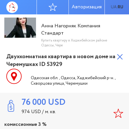
Авторизация
UA
RU
|
Анна Нагорняк Компания
Стандарт
Купить квартиру в Хаджибейском районе
Одессы, Чере
Двухкомнатная квартира в новом доме на
Черемушках ID 53929
Одесская обл., Одесса, Хаджибейский р-н.,
Скворцова улица, Черемушки
76 000
USD
974
USD
/ м. кв.
комиссионные 3 %