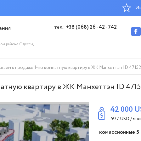
Из
тел.:
+38 (068) 26 - 42 - 742
ания
ком районе Одессы,
гаем к продаже 1-но комнатную квартиру в ЖК Манхеттэн ID 47152
натную квартиру в ЖК Манхеттэн ID 4715
42 000
U
977
USD
/ м. кв
комиссионные 5