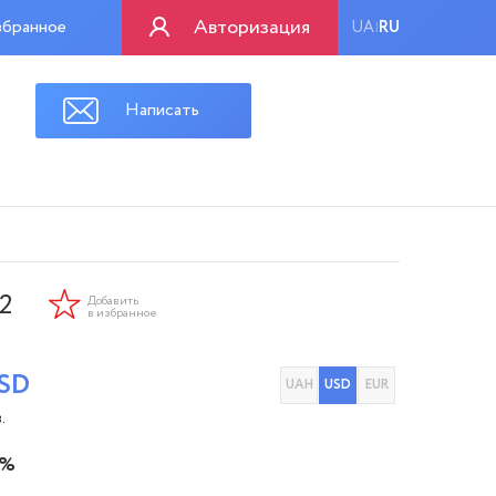
Авторизация
бранное
UA
RU
|
Написать
2
Добавить
в избранное
SD
UAH
USD
EUR
.
 %