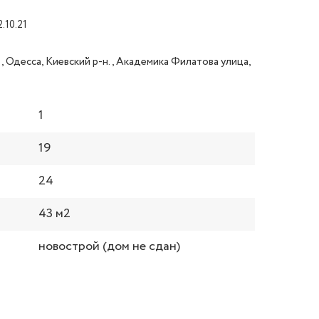
2.10.21
, Одесса, Киевский р-н., Академика Филатова улица,
1
19
24
43 м2
новострой (дом не cдан)