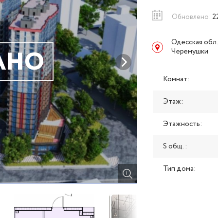
Обновлено:
2
Одесская обл.
АНО
Черемушки
Комнат:
Этаж:
Этажность:
S общ. :
Тип дома: