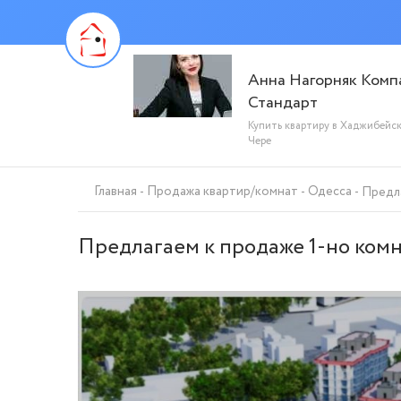
Анна Нагорняк Комп
Стандарт
Купить квартиру в Хаджибейс
Чере
Главная
Продажа квартир/комнат
Одесса
Предла
Предлагаем к продаже 1-но ком